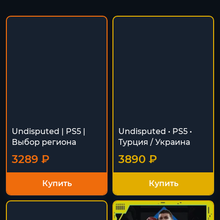
Undisputed | PS5 |
Undisputed • PS5 •
Выбор региона
Турция / Украина
3289 ₽
3890 ₽
Купить
Купить