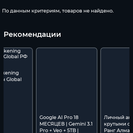
По данным критериям, товаров не найдено.
Рекомендации
akening
ч Global
я
Google AI Pro 18
Личный акк
МЕСЯЦЕВ | Gemini 3.1
крутыми ск
Pro + Veo + 5TB |
Ранг Алмаз