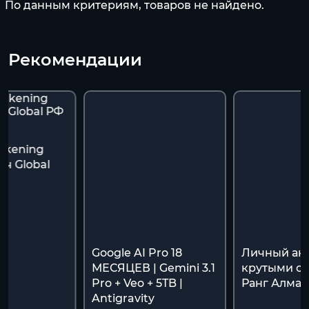
По данным критериям, товаров не найдено.
Рекомендации
akening
ч Global
я
Google AI Pro 18
Личный акк
МЕСЯЦЕВ | Gemini 3.1
крутыми ск
Pro + Veo + 5TB |
Ранг Алмаз
Antigravity