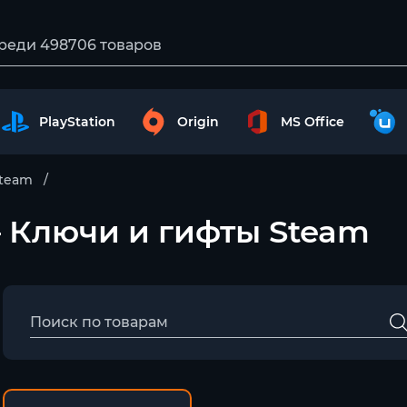
PlayStation
Origin
MS Office
team
) – Ключи и гифты Steam