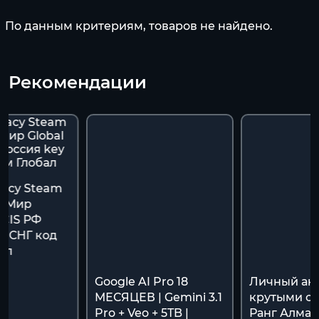
По данным критериям, товаров не найдено.
Рекомендации
gacy Steam
ь Мир
/CIS РФ
y СНГ код
ал
Google AI Pro 18
Личный акк
МЕСЯЦЕВ | Gemini 3.1
крутыми ск
Pro + Veo + 5TB |
Ранг Алмаз