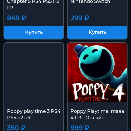
Chapter 5 PS4 PS5 П2
Nintendo Switch
П3
849 ₽
299 ₽
Купить
Купить
Poppy play time 3 PS4
Poppy Playtime: глава
PS5 п2 п3
4 П3 - Онлайн
350 ₽
999 ₽