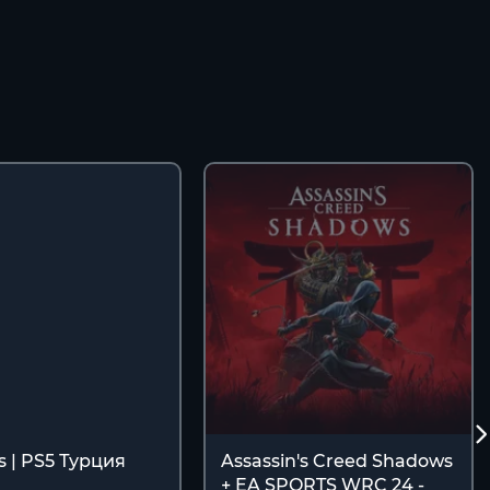
s | PS5 Турция
Assassin's Creed Shadows
+ EA SPORTS WRC 24 -