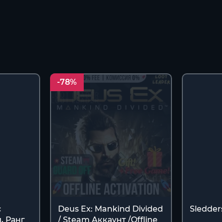
-78%
с
Deus Ex: Mankind Divided
Sledder
, Ранг
/ Steam Аккаунт /Offline