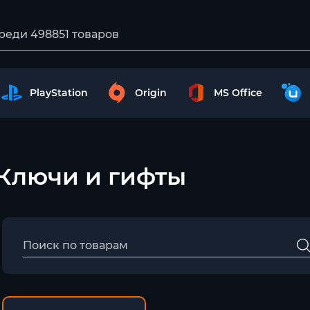
PlayStation
Origin
MS Office
– Ключи и гифты