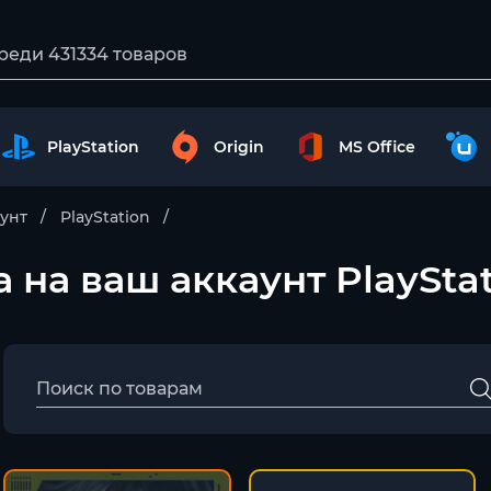
PlayStation
Origin
MS Office
аунт
PlayStation
а на ваш аккаунт PlaySta