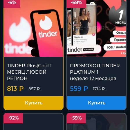
-6%
-68%
TINDER Plus|Gold 1
ПРОМОКОД TINDER
МЕСЯЦ ЛЮБОЙ
PLATINUM 1
РЕГИОН
неделя-12 месяцев
813 ₽
559 ₽
857 ₽
1714 ₽
Купить
Купить
-92%
-59%