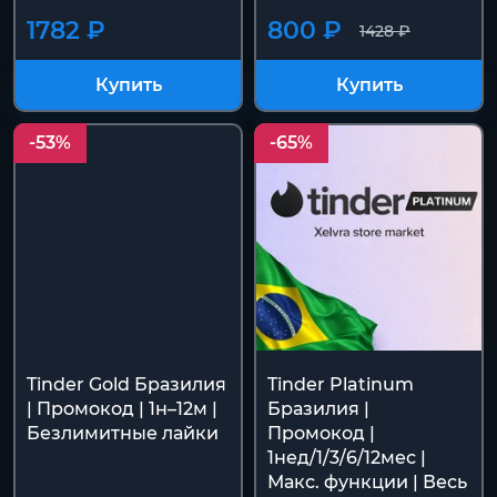
1782 ₽
800 ₽
1428 ₽
Купить
Купить
-53%
-65%
Tinder Gold Бразилия
Tinder Platinum
| Промокод | 1н–12м |
Бразилия |
Безлимитные лайки
Промокод |
1нед/1/3/6/12мес |
Макс. функции | Весь