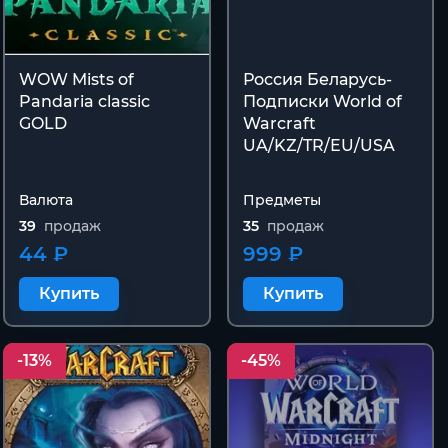
WOW Mists of
Россия Беларусь-
Pandaria classic
Подписки World of
GOLD
Warcraft
UA/KZ/TR/EU/USA
Валюта
Предметы
39
продаж
35
продаж
44 ₽
999 ₽
Купить
Купить
-13%
-45%