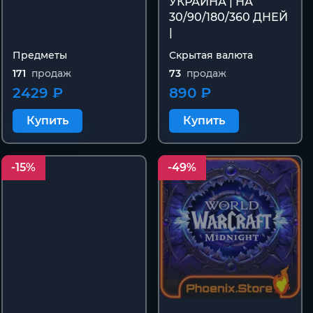
УКРАИНА | НА
30/90/180/360 ДНЕЙ
|
Предметы
Скрытая валюта
171
продаж
73
продаж
2429 ₽
890 ₽
Купить
Купить
-15%
-49%