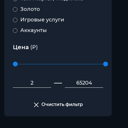
Золото
Игровые услуги
Аккаунты
Маунты
Цена
(₽)
Трансмогрификация
Прокачка
Питомцы
Домосталь
Twitch Drops
Очистить фильтр