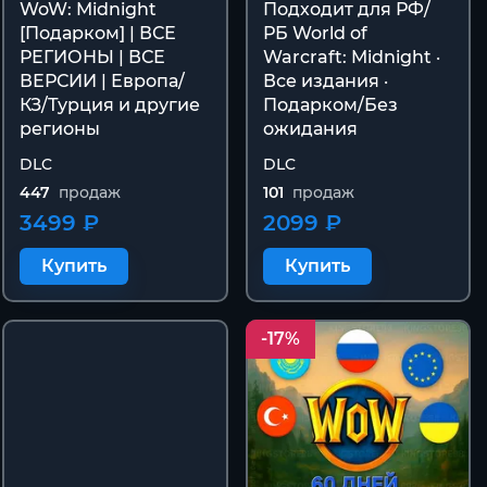
WoW: Midnight
Подходит для РФ/
[Подарком] | ВСЕ
РБ World of
РЕГИОНЫ | ВСЕ
Warcraft: Midnight ·
ВЕРСИИ | Европа/
Все издания ·
КЗ/Турция и другие
Подарком/Без
регионы
ожидания
DLC
DLC
447
продаж
101
продаж
3499 ₽
2099 ₽
Купить
Купить
-17%