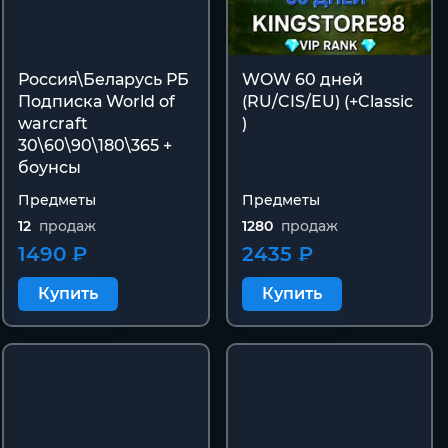
Россия\Беларусь РБ
WOW 60 дней
Подписка World of
(RU/CIS/EU) (+Classic
warcraft
)
30\60\90\180\365 +
боунсы
Предметы
Предметы
12
продаж
1280
продаж
1490 ₽
2435 ₽
Купить
Купить