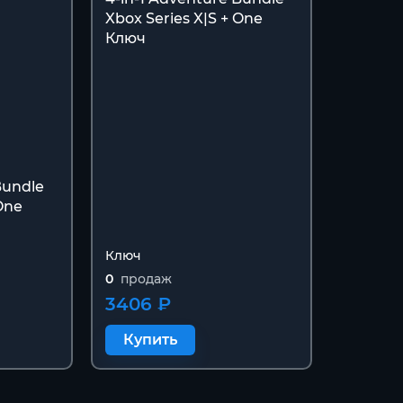
Xbox Series X|S + One
Ключ
Bundle
One
Ключ
0
продаж
3406 ₽
Купить