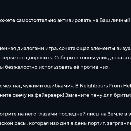
ожете самостоятельно активировать на Ваш личный 
ыщенная диалогами игра, сочетающая элементы визу
о серьезно допросить. Соберите тонны улик, доказ
ы безжалостно использовать её против них!
смех над чужими ошибками». В Neighbours From Hell
те свечу на фейерверк! Замените пену для бритья 
трите на него глазами последней лисы на Земле в
кой расы, которая изо дня в день портит, загрязн