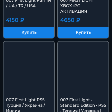
007 First Light PSN IN
007 FIRST LIGHT
/ UA / TR / USA
XBOX+PC
АКТИВАЦИЯ
4150 ₽
4650 ₽
Купить
Купить
007 First Light PS5
007 First Light •
Турция / Украина /
Standard Edition • PS5
Индия
• Турция | Украина |