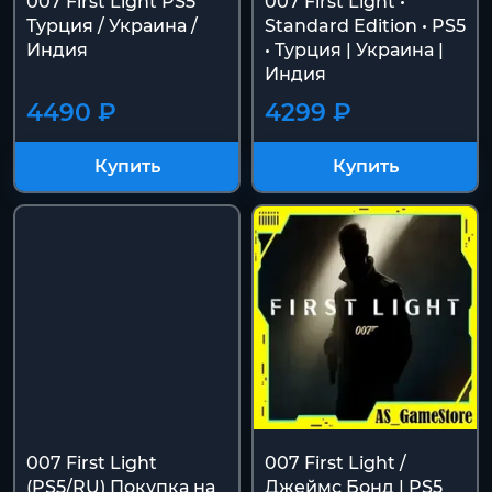
007 First Light PS5
007 First Light •
Турция / Украина /
Standard Edition • PS5
Индия
• Турция | Украина |
Индия
4490 ₽
4299 ₽
Купить
Купить
007 First Light
007 First Light /
(PS5/RU) Покупка на
Джеймс Бонд | PS5