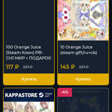
100 Orange Juice
10 Orange Juice
(Steam Ключ) РФ-
(steam gift/ru+cis)
СНГ-МИР + ПОДАРОК
117 ₽
145 ₽
327 ₽
327 ₽
Купить
Купить
-4%