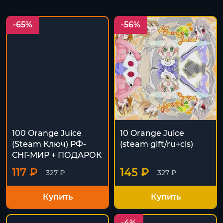
-65%
-56%
100 Orange Juice
10 Orange Juice
(Steam Ключ) РФ-
(steam gift/ru+cis)
СНГ-МИР + ПОДАРОК
117 ₽
145 ₽
327 ₽
327 ₽
Купить
Купить
-4%