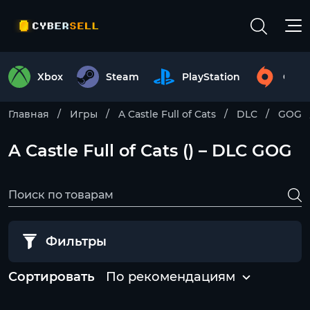
Xbox
Steam
PlayStation
Origi
Главная
Игры
A Castle Full of Cats
DLC
GOG
A Castle Full of Cats () – DLC GOG
Фильтры
Сортировать
По рекомендациям