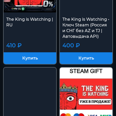
The King is Watching |
The King is Watching •
RU
Ключ Steam (Россия
и СНГ без AZ и TJ |
Автовыдача API)
410 ₽
400 ₽
Купить
Купить