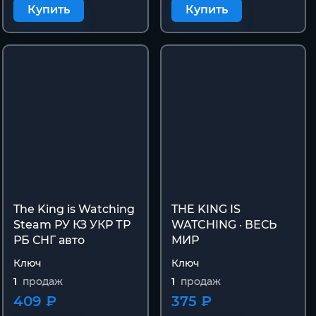
Купить
Купить
The King is Watching
THE KING IS
Steam РУ КЗ УКР ТР
WATCHING · ВЕСЬ
РБ СНГ авто
МИР
Ключ
Ключ
1
продаж
1
продаж
409 ₽
375 ₽