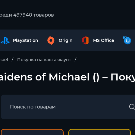
PlayStation
Origin
MS Office
hael
Покупка на ваш аккаунт
Maidens of Michael () – П