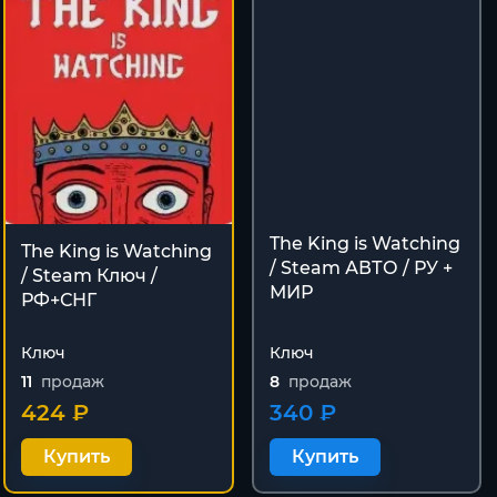
The King is Watching
The King is Watching
/ Steam АВТО / РУ +
/ Steam Ключ /
МИР
РФ+СНГ
Ключ
Ключ
11
продаж
8
продаж
424 ₽
340 ₽
Купить
Купить