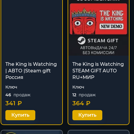
The King is Watching
The King is Watching
| АВТО |Steam gift
STEAM GIFT AUTO
Россия
RU+МИР
Ключ
Ключ
46
продаж
12
продаж
341 ₽
364 ₽
Купить
Купить