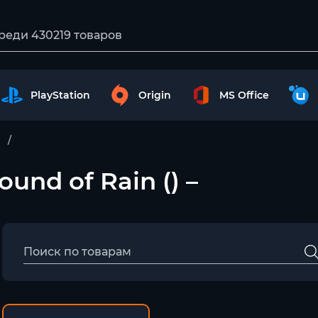
PlayStation
Origin
MS Office
ound of Rain () –