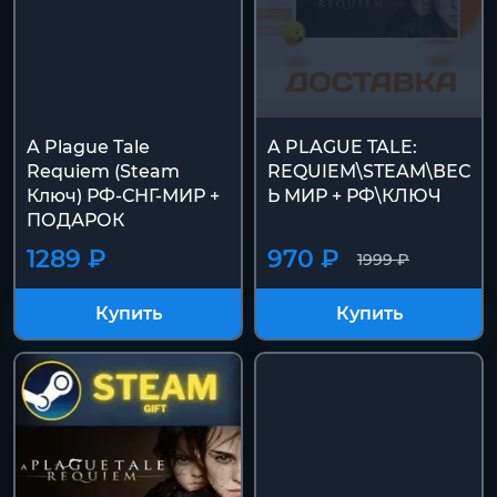
A Plague Tale
A PLAGUE TALE:
Requiem (Steam
REQUIEM\STEAM\ВЕС
Ключ) РФ-СНГ-МИР +
Ь МИР + РФ\КЛЮЧ
ПОДАРОК
1289 ₽
970 ₽
1999 ₽
Купить
Купить