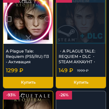
A Plague Tale:
・A PLAGUE TALE:
Requiem (PS5/RU) П3
REQUIEM + DLC ・
- Активация
STEAM АККАУНТ・
1299 ₽
149 ₽
1999 ₽
Купить
Купить
-93%
-26%