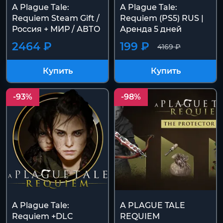
A Plague Tale:
A Plague Tale:
Requiem Steam Gift /
Requiem (PS5) RUS |
Россия + МИР / АВТО
Аренда 5 дней
2464 ₽
199 ₽
4169 ₽
Купить
Купить
-93%
-98%
A Plague Tale:
A PLAGUE TALE
Requiem +DLC
REQUIEM