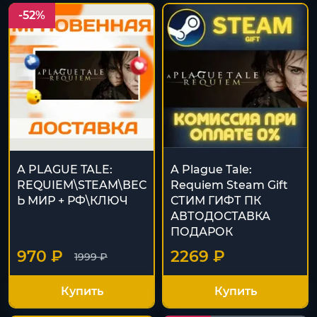
-52%
A PLAGUE TALE:
A Plague Tale:
REQUIEM\STEAM\ВЕС
Requiem Steam Gift
Ь МИР + РФ\КЛЮЧ
СТИМ ГИФТ ПК
АВТОДОСТАВКА
ПОДАРОК
970 ₽
2269 ₽
1999 ₽
Купить
Купить