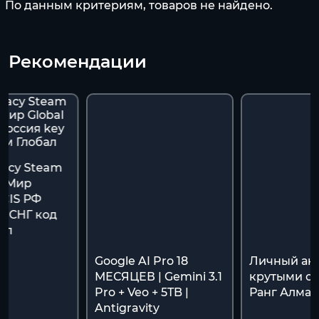
По данным критериям, товаров не найдено.
Рекомендации
gacy Steam
ь Мир
/CIS РФ
y СНГ код
ал
Google AI Pro 18
Личный акк
МЕСЯЦЕВ | Gemini 3.1
крутыми ск
Pro + Veo + 5TB |
Ранг Алмаз
Antigravity